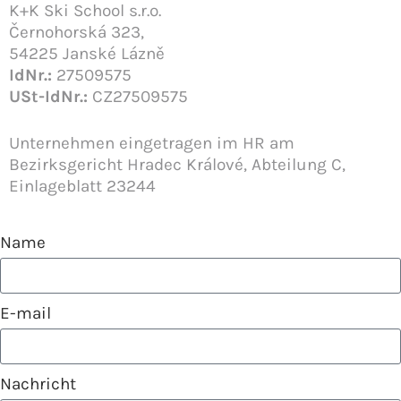
K+K Ski School s.r.o.
Černohorská 323,
54225 Janské Lázně
IdNr.:
27509575
USt-IdNr.:
CZ27509575
Unternehmen eingetragen im HR am
Bezirksgericht Hradec Králové, Abteilung C,
Einlageblatt 23244
Name
E-mail
Nachricht