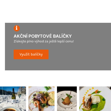
AKČNÍ POBYTOVÉ BALÍČKY
Získejte plno výhod za ještě lepší cenu!
Využít balíčky